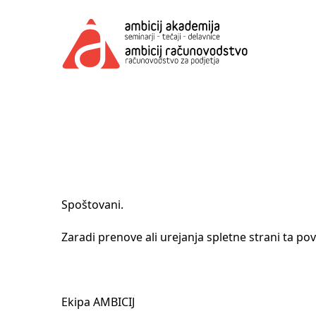
Spoštovani.
Naše storitve nudimo že vse od
Zaradi prenove ali urejanja spletne strani ta po
leta 2007. Na trgu sta dve
prepoznavni blagovni znamki, to
sta AMBICIJ akademija in AMBICIJ
računovodstvo. Izobraževanja
Ekipa AMBICIJ
(seminarji, delavnice, tečaji)