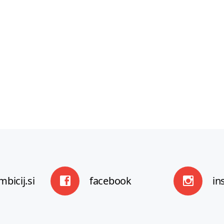
ekonomsko poslovnih ved ter predhodno
diplomirana ekonomistka Ekonomske
fakultete. Je izkušena računovodkinja,
predavateljica ter svetovalka z večletnimi
izkušnjami.
Preberite vec
bicij.si
facebook
in