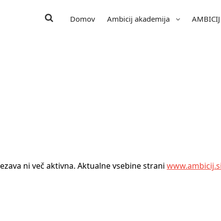
Domov
Ambicij akademija
AMBICIJ
Računovodstvo
Davki
Svetovanja, usposabljanja in inštrukcije
za posameznike
Koledar izobraževanj
Mnenja udeležencev
vezava ni več aktivna. Aktualne vsebine strani
www.ambicij.s
Vodstvo
Direktorica Nataša Rosenstein je magistrica