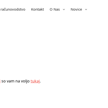
 računovodstvo
Kontakt
O Nas
Novice
Aktualni podatki za obračune/poročila,
obrazci
i
so vam na voljo
tukaj
.
Dejavnost
podjetja,
tim,
cilj
poslovanja,
reference