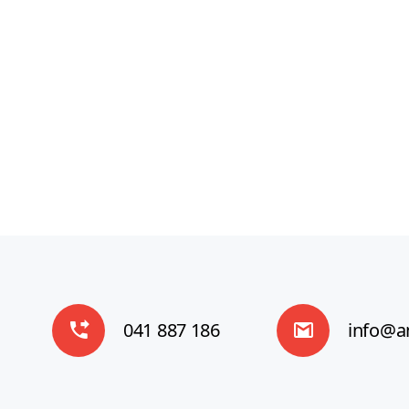
izvajamo v okviru AMBICIJ
akademije. Računovodski servis pa
v okviru AMBICIJ računovodstva.
Preberite vec
041 887 186
info@am