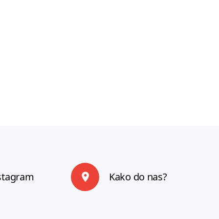
Preberite vec
stagram
Kako do nas?