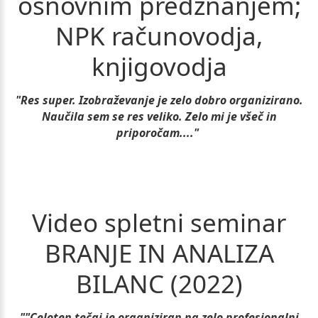
osnovnim
predznanjem;
NPK
računovodja,
knjigovodja
"Res super. Izobraževanje je zelo dobro organizirano.
Naučila sem se res veliko. Zelo mi je všeč in
priporočam...."
Video
spletni
seminar
BRANJE
IN
ANALIZA
BILANC
(2022)
""Celoten tečaj je organiziran na zelo profesionalni