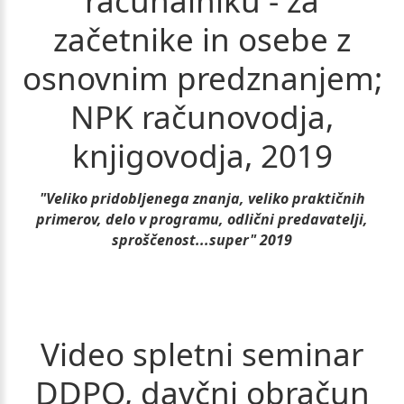
računalniku
-
za
začetnike
in
osebe
z
osnovnim
predznanjem;
NPK
računovodja,
knjigovodja,
2019
"Veliko pridobljenega znanja, veliko praktičnih
primerov, delo v programu, odlični predavatelji,
sproščenost...super" 2019
Video
spletni
seminar
DDPO,
davčni
obračun