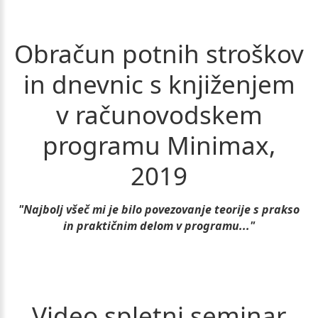
Obračun
potnih
stroškov
in
dnevnic
s
knjiženjem
v
računovodskem
programu
Minimax,
2019
"Najbolj všeč mi je bilo povezovanje teorije s prakso
in praktičnim delom v programu..."
Video
spletni
seminar