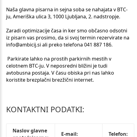
Naša glavna pisarna in sejna soba se nahajata v BTC-
ju, Ameriška ulica 3, 1000 Ljubljana, 2. nadstropje.
Zaradi optimizacije časa in ker smo občasno odsotni
iz pisarn vas prosimo, da si svoj termin rezervirate na
info@ambicij.si ali preko telefona 041 887 186.
Parkirate lahko na prostih parkirnih mestih v
celotnem BTC-ju. V neposredni bližini je tudi
avtobusna postaja. V času obiska pri nas lahko
koristite brezplačni brezžični internet.
KONTAKTNI
PODATKI:
Naslov glavne
E-mail:
Telefon: