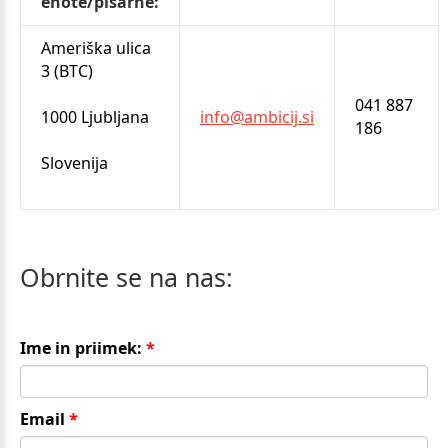
enote/pisarne:
Ameriška ulica
3 (BTC)
041 887
1000 Ljubljana
info@ambicij.si
186
Slovenija
Obrnite
se
na
nas:
Ime in priimek:
Email