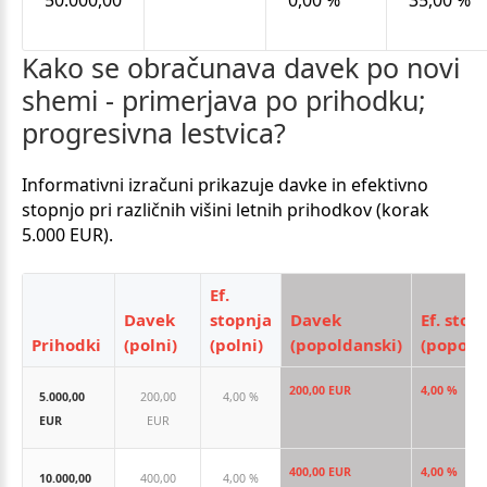
50.000,00
0,00 %
35,00 %
Kako
se
obračunava
davek
po
novi
shemi
-
primerjava
po
prihodku;
progresivna
lestvica?
Informativni izračuni prikazuje davke in efektivno
stopnjo pri različnih višini letnih prihodkov (korak
5.000 EUR).
Ef.
Davek
stopnja
Davek
Ef. stop
Prihodki
(polni)
(polni)
(popoldanski)
(popold
200,00 EUR
4,00 %
5.000,00
200,00
4,00 %
EUR
EUR
400,00 EUR
4,00 %
10.000,00
400,00
4,00 %