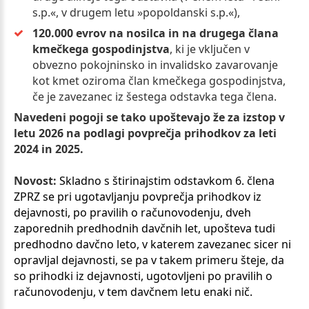
s.p.«, v drugem letu »popoldanski s.p.«),
120.000 evrov na nosilca in na drugega člana
kmečkega gospodinjstva
, ki je vključen v
obvezno pokojninsko in invalidsko zavarovanje
kot kmet oziroma član kmečkega gospodinjstva,
če je zavezanec iz šestega odstavka tega člena.
Navedeni pogoji se tako upoštevajo že za izstop v
letu 2026 na podlagi povprečja prihodkov za leti
2024 in 2025.
Novost:
Skladno s štirinajstim odstavkom 6. člena
ZPRZ se pri ugotavljanju povprečja prihodkov iz
dejavnosti, po pravilih o računovodenju, dveh
zaporednih predhodnih davčnih let, upošteva tudi
predhodno davčno leto, v katerem zavezanec sicer ni
opravljal dejavnosti, se pa v takem primeru šteje, da
so prihodki iz dejavnosti, ugotovljeni po pravilih o
računovodenju, v tem davčnem letu enaki nič.