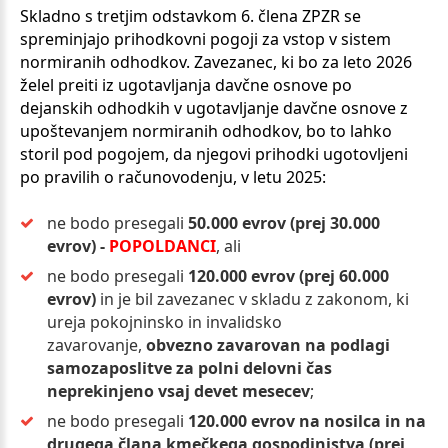
Skladno s tretjim odstavkom 6. člena ZPZR se
spreminjajo prihodkovni pogoji za vstop v sistem
normiranih odhodkov. Zavezanec, ki bo za leto 2026
želel preiti iz ugotavljanja davčne osnove po
dejanskih odhodkih v ugotavljanje davčne osnove z
upoštevanjem normiranih odhodkov, bo to lahko
storil pod pogojem, da njegovi prihodki ugotovljeni
po pravilih o računovodenju, v letu 2025:
ne bodo presegali
50.000 evrov (prej 30.000
evrov) -
POPOLDANCI
, ali
ne bodo presegali
120.000 evrov (prej 60.000
evrov)
in je bil zavezanec v skladu z zakonom, ki
ureja pokojninsko in invalidsko
zavarovanje,
obvezno zavarovan na podlagi
samozaposlitve za polni delovni čas
neprekinjeno vsaj devet mesecev
;
ne bodo presegali
120.000 evrov na nosilca in na
drugega člana kmečkega gospodinjstva (prej