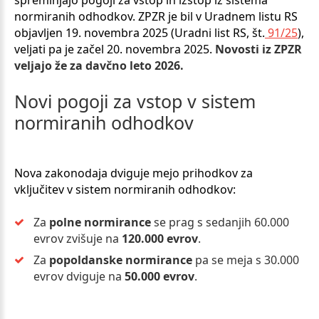
spreminjajo pogoji za vstop in izstop iz sistema
normiranih odhodkov. ZPZR je bil v Uradnem listu RS
objavljen 19. novembra 2025 (Uradni list RS, št.
91/25
),
veljati pa je začel 20. novembra 2025.
Novosti iz ZPZR
veljajo že za davčno leto 2026.
Novi
pogoji
za
vstop
v
sistem
normiranih
odhodkov
Nova zakonodaja dviguje mejo prihodkov za
vključitev v sistem normiranih odhodkov:
Za
polne normirance
se prag s sedanjih 60.000
evrov zvišuje na
120.000 evrov
.
Za
popoldanske normirance
pa se meja s 30.000
evrov dviguje na
50.000 evrov
.