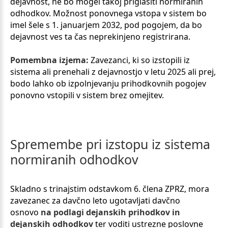
dejavnost, ne bo mogel takoj priglasiti normiranih
odhodkov. Možnost ponovnega vstopa v sistem bo
imel šele s 1. januarjem 2032, pod pogojem, da bo
dejavnost ves ta čas neprekinjeno registrirana.
Pomembna izjema:
Zavezanci, ki so izstopili iz
sistema ali prenehali z dejavnostjo v letu 2025 ali prej,
bodo lahko ob izpolnjevanju prihodkovnih pogojev
ponovno vstopili v sistem brez omejitev.
Spremembe
pri
izstopu
iz
sistema
normiranih
odhodkov
Skladno s trinajstim odstavkom 6. člena ZPRZ, mora
zavezanec za davčno leto ugotavljati davčno
osnovo
na podlagi dejanskih prihodkov in
dejanskih odhodkov
ter voditi ustrezne poslovne