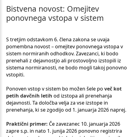
Bistvena
novost:
Omejitev
ponovnega
vstopa
v
sistem
S tretjim odstavkom 6. člena zakona se uvaja
pomembna novost – omejitev ponovnega vstopa v
sistem normiranih odhodkov. Zavezanci, ki bodo
prenehali z dejavnostjo ali prostovoljno izstopili iz
sistema normiranosti, ne bodo mogli takoj ponovno
vstopiti.
Ponoven vstop v sistem bo možen šele po
več kot
petih davčnih letih
od izstopa ali prenehanja
dejavnosti. Ta določba velja za vse izstope in
prenehanja, ki se zgodijo od 1. januarja 2026 naprej.
Praktični primer:
Če zavezanec 10. januarja 2026
zapre s.p. in nato 1. junija 2026 ponovno registrira