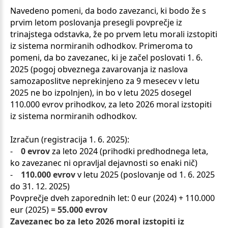
Navedeno pomeni, da bodo zavezanci, ki bodo že s
prvim letom poslovanja presegli povprečje iz
trinajstega odstavka, že po prvem letu morali izstopiti
iz sistema normiranih odhodkov. Primeroma to
pomeni, da bo zavezanec, ki je začel poslovati 1. 6.
2025 (pogoj obveznega zavarovanja iz naslova
samozaposlitve neprekinjeno za 9 mesecev v letu
2025 ne bo izpolnjen), in bo v letu 2025 dosegel
110.000 evrov prihodkov, za leto 2026 moral izstopiti
iz sistema normiranih odhodkov.
Izračun (registracija 1. 6. 2025):
-
0 evrov
za leto 2024 (prihodki predhodnega leta,
ko zavezanec ni opravljal dejavnosti so enaki nič)
-
110.000 evrov
v letu 2025 (poslovanje od 1. 6. 2025
do 31. 12. 2025)
Povprečje dveh zaporednih let: 0 eur (2024) + 110.000
eur (2025) =
55.000 evrov
Zavezanec bo za leto 2026 moral izstopiti iz