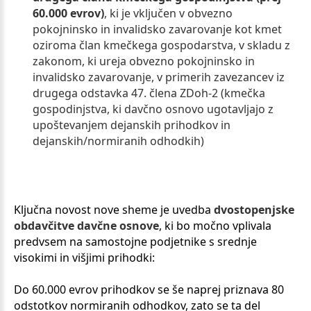
60.000 evrov)
, ki je vključen v obvezno
pokojninsko in invalidsko zavarovanje kot kmet
oziroma član kmečkega gospodarstva, v skladu z
zakonom, ki ureja obvezno pokojninsko in
invalidsko zavarovanje, v primerih zavezancev iz
drugega odstavka 47. člena ZDoh-2 (kmečka
gospodinjstva, ki davčno osnovo ugotavljajo z
upoštevanjem dejanskih prihodkov in
dejanskih/normiranih odhodkih)
Ključna novost nove sheme je uvedba
dvostopenjske
obdavčitve davčne osnove
, ki bo močno vplivala
predvsem na samostojne podjetnike s srednje
visokimi in višjimi prihodki:
Do 60.000 evrov prihodkov se še naprej priznava 80
odstotkov normiranih odhodkov, zato se ta del