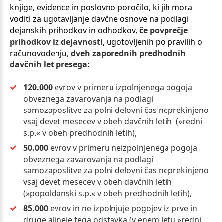
knjige, evidence in poslovno poročilo, ki jih mora
voditi za ugotavljanje davčne osnove na podlagi
dejanskih prihodkov in odhodkov,
če povprečje
prihodkov iz dejavnosti
, ugotovljenih po pravilih o
računovodenju,
dveh zaporednih predhodnih
davčnih let presega
:
120.000
evrov v primeru izpolnjenega pogoja
obveznega zavarovanja na podlagi
samozaposlitve za polni delovni čas neprekinjeno
vsaj devet mesecev v obeh davčnih letih (»redni
s.p.« v obeh predhodnih letih),
50.000
evrov v primeru neizpolnjenega pogoja
obveznega zavarovanja na podlagi
samozaposlitve za polni delovni čas neprekinjeno
vsaj devet mesecev v obeh davčnih letih
(»popoldanski s.p.« v obeh predhodnih letih),
85.000
evrov in ne izpolnjuje pogojev iz prve in
druge alineje tega odstavka (v enem letu »redni